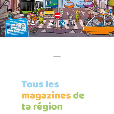
Tous les
magazines
de
ta
région